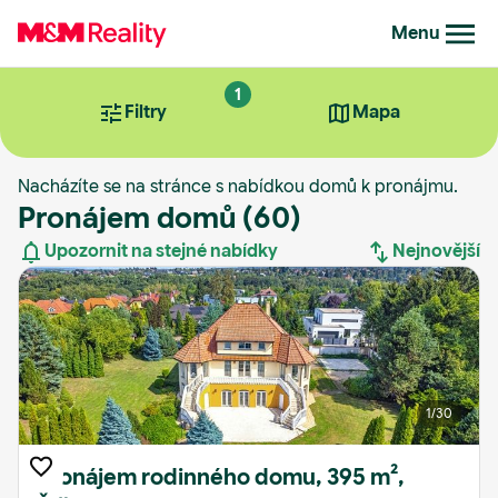
Menu
1
Filtry
Mapa
Nacházíte se na stránce s nabídkou domů k pronájmu.
Pronájem domů
(60)
Upozornit na stejné nabídky
Nejnovější
Nejnovější
Nejstarší
1
/30
Nejdražší
Nejlevnější
Pronájem rodinného domu, 395 m²,