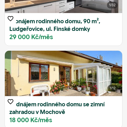
1
/32
Pronájem rodinného domu, 90 m²,
Ludgeřovice, ul. Finské domky
29 000 Kč/měs
1
/12
Podnájem rodinného domu se zimní
zahradou v Mochově
18 000 Kč/měs