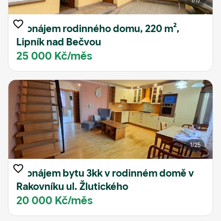
1
/17
Pronájem rodinného domu, 220 m²,
Lipník nad Bečvou
25 000 Kč/měs
1
/25
Pronájem bytu 3kk v rodinném domě v
Rakovníku ul. Žlutického
20 000 Kč/měs