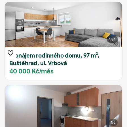
1
/24
Pronájem rodinného domu, 97 m²,
Buštěhrad, ul. Vrbová
40 000 Kč/měs
1
/8