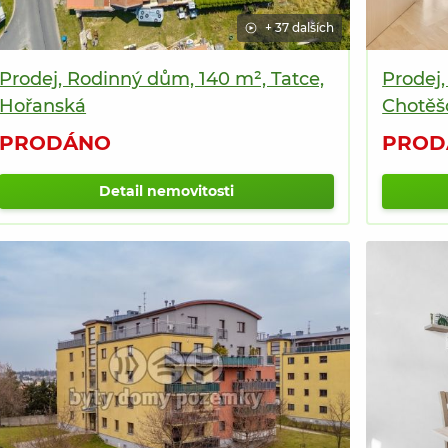
tomto
tomto
+ 37 dalších
místě
místě
Prodej, Rodinný dům, 140 m², Tatce,
Prodej,
Hořanská
Chotěš
PRODÁNO
PROD
Detail nemovitosti