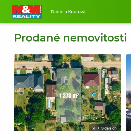
Daniela Koutová
Prodané nemovitosti
+ 19 dalších