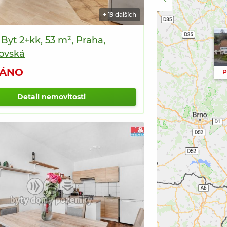
tomto
tomto
+ 19 dalších
2
nemovitosti
místě
místě
na
tomto
 Byt 2+kk, 53 m², Praha,
místě
ovská
PRODÁNO
ÁNO
Detail nemovitosti