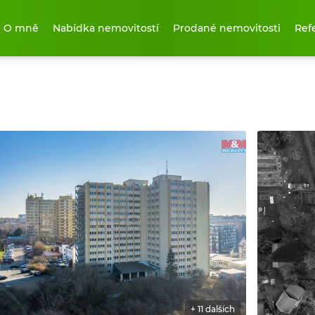
O mně
Nabídka nemovitostí
Prodané nemovitosti
Ref
+
−
+ 11 dalších