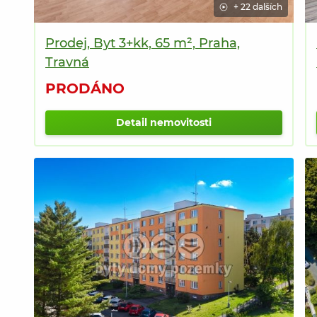
+ 22 dalších
Prodej, Byt 3+kk, 65 m², Praha,
Travná
PRODÁNO
Detail nemovitosti