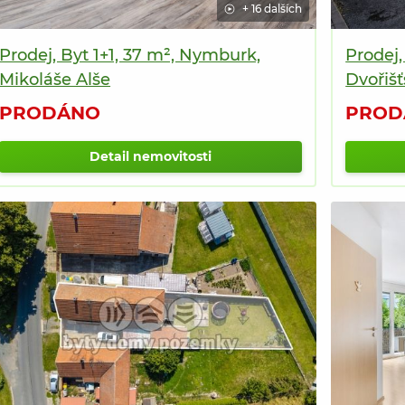
+ 16 dalších
Prodej, Byt 1+1, 37 m², Nymburk,
Prodej,
Mikoláše Alše
Dvořiš
PRODÁNO
PROD
Detail nemovitosti
2
nemov
na
tomto
místě
PRODÁNO
2
nemovitosti
2
nemovitosti
na
na