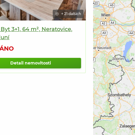
+ 21 dalších
 Byt 3+1, 64 m², Neratovice,
luní
ÁNO
Detail nemovitosti