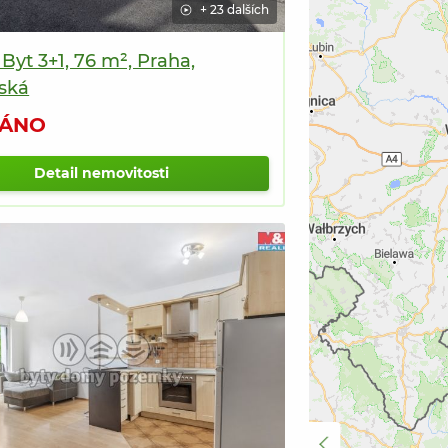
+ 23 dalších
 Byt 3+1, 76 m², Praha,
ťská
ÁNO
Detail nemovitosti
PRODÁNO
itosti
PRODÁNO
6
nemovitostí
38
nemovitostí
na
na