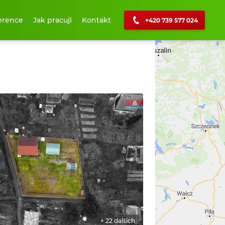
erence
Jak pracuji
Kontakt
+420 739 577 024
+ 22 dalších