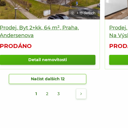
+ 19 dalších
Prodej, Byt 2+kk, 64 m², Praha,
Prodej,
Andersenova
Na Výs
PRODÁNO
PROD
Detail nemovitosti
Načíst dalších 12
1
2
3