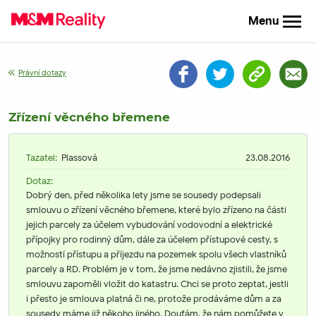
Menu
Právní dotazy
Zřízení věcného břemene
Tazatel:
Plassová
23.08.2016
Dotaz:
Dobrý den, před několika lety jsme se sousedy podepsali
smlouvu o zřízení věcného břemene, které bylo zřízeno na části
jejich parcely za účelem vybudování vodovodní a elektrické
přípojky pro rodinný dům, dále za účelem přístupové cesty, s
možností přístupu a příjezdu na pozemek spolu všech vlastníků
parcely a RD. Problém je v tom, že jsme nedávno zjistili, že jsme
smlouvu zapoměli vložit do katastru. Chci se proto zeptat, jestli
i přesto je smlouva platná či ne, protože prodáváme dům a za
sousedy máme již někoho jiného. Doufám, že nám pomůžete v