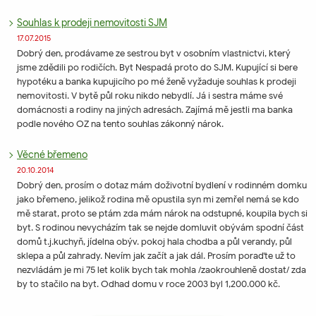
Souhlas k prodeji nemovitosti SJM
17.07.2015
Dobrý den, prodávame ze sestrou byt v osobním vlastnictvi, který
jsme zdědili po rodičích. Byt Nespadá proto do SJM. Kupující si bere
hypotéku a banka kupujicího po mé ženě vyžaduje souhlas k prodeji
nemovitosti. V bytě půl roku nikdo nebydlí. Já i sestra máme své
domácnosti a rodiny na jiných adresách. Zajímá mě jestli ma banka
podle nového OZ na tento souhlas zákonný nárok.
Věcné břemeno
20.10.2014
Dobrý den, prosím o dotaz mám doživotní bydlení v rodinném domku
jako břemeno, jelikož rodina mě opustila syn mi zemřel nemá se kdo
mě starat, proto se ptám zda mám nárok na odstupné, koupila bych si
byt. S rodinou nevycházím tak se nejde domluvit obývám spodní část
domů t.j.kuchyň, jídelna obýv. pokoj hala chodba a půl verandy, půl
sklepa a půl zahrady. Nevím jak začít a jak dál. Prosím poraďte už to
nezvládám je mi 75 let kolik bych tak mohla /zaokrouhleně dostat/ zda
by to stačilo na byt. Odhad domu v roce 2003 byl 1,200.000 kč.