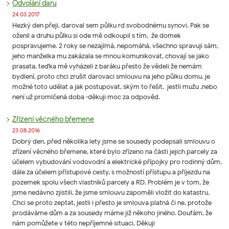
Odvolání daru
24.03.2017
Hezký den přeji, daroval sem půlku rd svobodnému synovi. Pak se
oženil a druhu půlku si ode mě odkoupil s tím, že domek
pospravujeme. 2 roky se nezajímá, nepomáhá, všechno spravuji sám,
jeho manželka mu zakázala se mnou komunikovat, chovají se jako
prasata, teďka mě vyházeli z baráku přesto že vědeli že nemám
bydlení, proto chci zrušit darovaci smlouvu na jeho půlku domu. je
možné toto udělat a jak postupovat, ským to řešit, jestli mužu ,nebo
není už promlčená doba -děkuji moc za odpověd.
Zřízení věcného břemene
23.08.2016
Dobrý den, před několika lety jsme se sousedy podepsali smlouvu o
zřízení věcného břemene, které bylo zřízeno na části jejich parcely za
účelem vybudování vodovodní a elektrické přípojky pro rodinný dům,
dále za účelem přístupové cesty, s možností přístupu a příjezdu na
pozemek spolu všech vlastníků parcely a RD. Problém je v tom, že
jsme nedávno zjistili, že jsme smlouvu zapoměli vložit do katastru.
Chci se proto zeptat, jestli i přesto je smlouva platná či ne, protože
prodáváme dům a za sousedy máme již někoho jiného. Doufám, že
nám pomůžete v této nepříjemné situaci. Děkuji