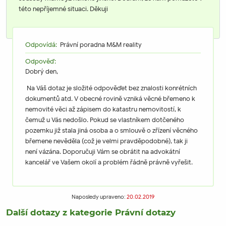
této nepříjemné situaci. Děkuji
Odpovídá:
Právní poradna M&M reality
Odpověď:
Dobrý den,
Na Váš dotaz je složité odpověďet bez znalosti konrétních
dokumentů atd. V obecné rovině vzniká věcné břemeno k
nemovité věci až zápisem do katastru nemovitostí, k
čemuž u Vás nedošlo. Pokud se vlastníkem dotčeného
pozemku již stala jiná osoba a o smlouvě o zřízení věcného
břemene nevěděla (což je velmi pravděpodobné), tak ji
není vázána. Doporučuji Vám se obrátit na advokátní
kancelář ve Vašem okolí a problém řádně právně vyřešit.
Naposledy upraveno:
20.02.2019
Další dotazy z kategorie Právní dotazy