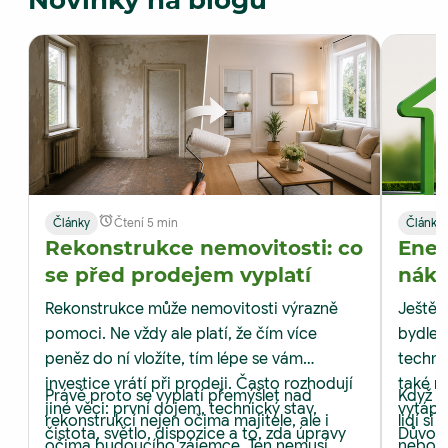
Novinky na blogu
Články
Čtení 5 min
Články
Rekonstrukce nemovitosti: co
Ener
se před prodejem vyplatí
nákl
M&M 
Rekonstrukce může nemovitosti výrazně
Ještě p
pomoci. Ne vždy ale platí, že čím více
bydlen
peněz do ní vložíte, tím lépe se vám
techni
investice vrátí při prodeji. Často rozhodují
také n
Právě proto se vyplatí přemýšlet nad
Když s
jiné věci: první dojem, technický stav,
vytápě
rekonstrukcí nejen očima majitele, ale i
lidí si
čistota, světlo, dispozice a to, zda úpravy
Důvod 
očima budoucího zájemce. Ten nemusí
nebo vy