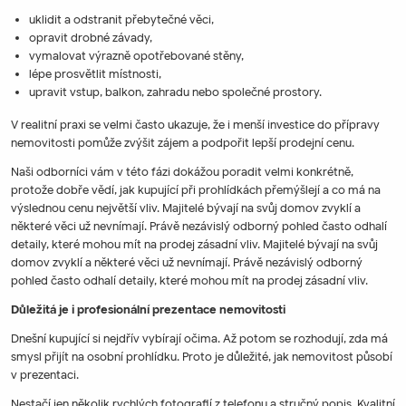
uklidit a odstranit přebytečné věci,
opravit drobné závady,
vymalovat výrazně opotřebované stěny,
lépe prosvětlit místnosti,
upravit vstup, balkon, zahradu nebo společné prostory.
V realitní praxi se velmi často ukazuje, že i menší investice do přípravy
nemovitosti pomůže zvýšit zájem a podpořit lepší prodejní cenu.
Naši odborníci vám v této fázi dokážou poradit velmi konkrétně,
protože dobře vědí, jak kupující při prohlídkách přemýšlejí a co má na
výslednou cenu největší vliv. Majitelé bývají na svůj domov zvyklí a
některé věci už nevnímají. Právě nezávislý odborný pohled často odhalí
detaily, které mohou mít na prodej zásadní vliv. Majitelé bývají na svůj
domov zvyklí a některé věci už nevnímají. Právě nezávislý odborný
pohled často odhalí detaily, které mohou mít na prodej zásadní vliv.
Důležitá je i profesionální prezentace nemovitosti
Dnešní kupující si nejdřív vybírají očima. Až potom se rozhodují, zda má
smysl přijít na osobní prohlídku. Proto je důležité, jak nemovitost působí
v prezentaci.
Nestačí jen několik rychlých fotografií z telefonu a stručný popis. Kvalitní