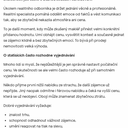
Úkolem realitního odborníka je držet jednání věcně a profesionálně.
Realitní specialista pomáhá oddělit emoce od faktů a vést komunikaci
tak, aby se zbytečně nekazila atmosféra ani cena.
To je další moment, kdy může zkušený makléř přinést velmi konkrétní
přidanou hodnotu. Umí obhájit cenu, vysvětlit kontext a současně jednat
se zájemci klidně a bez zbytečných emocí. To bývá při prodeji
nemovitosti velká výhoda.
O statisících často rozhodne vyjednávání
Mnoho lidí si myslí, že nejdůležitější je jen správně nastavit počáteční
cenu. Ve skutečnosti se ale velmi často rozhoduje až při samotném
vyjednávání.
Někdo přijme první nižší nabídku ze strachu, že další zájemce už
nepřijde. Jiný naopak odmítne i férovou nabídku a čeká na vyšší cenu,
která se už neobjeví. Obojí může znamenat zbytečnou ztrátu.
Dobré vyjednávání vyžaduje:
znalost trhu,
schopnost odhadnout vážnost zájemce,
umění reagovat na tlak na slevu,