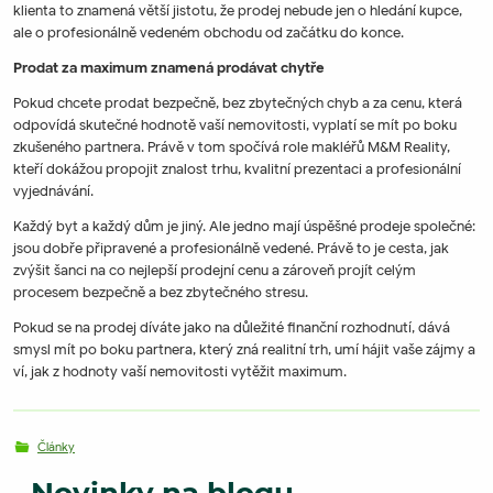
klienta to znamená větší jistotu, že prodej nebude jen o hledání kupce,
ale o profesionálně vedeném obchodu od začátku do konce.
Prodat za maximum znamená prodávat chytře
Pokud chcete prodat bezpečně, bez zbytečných chyb a za cenu, která
odpovídá skutečné hodnotě vaší nemovitosti, vyplatí se mít po boku
zkušeného partnera. Právě v tom spočívá role makléřů M&M Reality,
kteří dokážou propojit znalost trhu, kvalitní prezentaci a profesionální
vyjednávání.
Každý byt a každý dům je jiný. Ale jedno mají úspěšné prodeje společné:
jsou dobře připravené a profesionálně vedené. Právě to je cesta, jak
zvýšit šanci na co nejlepší prodejní cenu a zároveň projít celým
procesem bezpečně a bez zbytečného stresu.
Pokud se na prodej díváte jako na důležité finanční rozhodnutí, dává
smysl mít po boku partnera, který zná realitní trh, umí hájit vaše zájmy a
ví, jak z hodnoty vaší nemovitosti vytěžit maximum.
Články