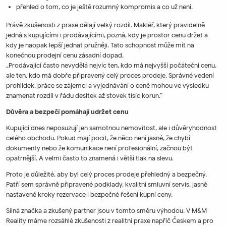
přehled o tom, co je ještě rozumný kompromis a co už není.
Právě zkušenosti z praxe dělají velký rozdíl. Makléř, který pravidelně
jedná s kupujícími i prodávajícími, pozná, kdy je prostor cenu držet a
kdy je naopak lepší jednat pružněji. Tato schopnost může mít na
konečnou prodejní cenu zásadní dopad.
„Prodávající často nevydělá nejvíc ten, kdo má nejvyšší počáteční cenu,
ale ten, kdo má dobře připravený celý proces prodeje. Správné vedení
prohlídek, práce se zájemci a vyjednávání o ceně mohou ve výsledku
znamenat rozdíl v řádu desítek až stovek tisíc korun.“
Důvěra a bezpečí pomáhají udržet cenu
Kupující dnes neposuzují jen samotnou nemovitost, ale i důvěryhodnost
celého obchodu. Pokud mají pocit, že něco není jasné, že chybí
dokumenty nebo že komunikace není profesionální, začnou být
opatrnější. A velmi často to znamená i větší tlak na slevu.
Proto je důležité, aby byl celý proces prodeje přehledný a bezpečný.
Patří sem správně připravené podklady, kvalitní smluvní servis, jasně
nastavené kroky rezervace i bezpečné řešení kupní ceny.
Silná značka a zkušený partner jsou v tomto směru výhodou. V M&M
Reality máme rozsáhlé zkušenosti z realitní praxe napříč Českem a pro