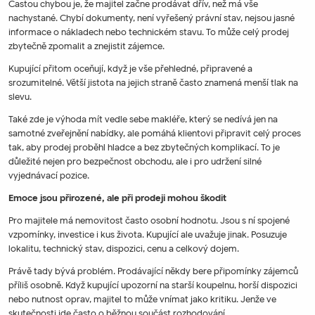
Častou chybou je, že majitel začne prodávat dřív, než má vše
nachystané. Chybí dokumenty, není vyřešený právní stav, nejsou jasné
informace o nákladech nebo technickém stavu. To může celý prodej
zbytečně zpomalit a znejistit zájemce.
Kupující přitom oceňují, když je vše přehledné, připravené a
srozumitelné. Větší jistota na jejich straně často znamená menší tlak na
slevu.
Také zde je výhoda mít vedle sebe makléře, který se nedívá jen na
samotné zveřejnění nabídky, ale pomáhá klientovi připravit celý proces
tak, aby prodej proběhl hladce a bez zbytečných komplikací. To je
důležité nejen pro bezpečnost obchodu, ale i pro udržení silné
vyjednávací pozice.
Emoce jsou přirozené, ale při prodeji mohou škodit
Pro majitele má nemovitost často osobní hodnotu. Jsou s ní spojené
vzpomínky, investice i kus života. Kupující ale uvažuje jinak. Posuzuje
lokalitu, technický stav, dispozici, cenu a celkový dojem.
Právě tady bývá problém. Prodávající někdy bere připomínky zájemců
příliš osobně. Když kupující upozorní na starší koupelnu, horší dispozici
nebo nutnost oprav, majitel to může vnímat jako kritiku. Jenže ve
skutečnosti jde často o běžnou součást rozhodování.