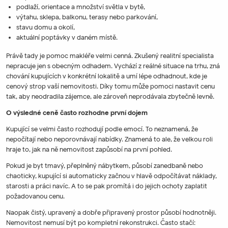
podlaží, orientace a množství světla v bytě,
výtahu, sklepa, balkonu, terasy nebo parkování,
stavu domu a okolí,
aktuální poptávky v daném místě.
Právě tady je pomoc makléře velmi cenná. Zkušený realitní specialista
nepracuje jen s obecným odhadem. Vychází z reálné situace na trhu, zná
chování kupujících v konkrétní lokalitě a umí lépe odhadnout, kde je
cenový strop vaší nemovitosti. Díky tomu může pomoci nastavit cenu
tak, aby neodradila zájemce, ale zároveň neprodávala zbytečně levně.
O výsledné ceně často rozhodne první dojem
Kupující se velmi často rozhodují podle emocí. To neznamená, že
nepočítají nebo neporovnávají nabídky. Znamená to ale, že velkou roli
hraje to, jak na ně nemovitost zapůsobí na první pohled.
Pokud je byt tmavý, přeplněný nábytkem, působí zanedbaně nebo
chaoticky, kupující si automaticky začnou v hlavě odpočítávat náklady,
starosti a práci navíc. A to se pak promítá i do jejich ochoty zaplatit
požadovanou cenu.
Naopak čistý, upravený a dobře připravený prostor působí hodnotněji.
Nemovitost nemusí být po kompletní rekonstrukci. Často stačí: