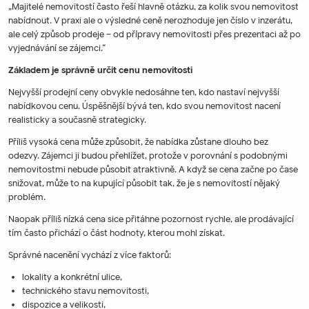
„Majitelé nemovitostí často řeší hlavně otázku, za kolik svou nemovitost
nabídnout. V praxi ale o výsledné ceně nerozhoduje jen číslo v inzerátu,
ale celý způsob prodeje – od přípravy nemovitosti přes prezentaci až po
vyjednávání se zájemci.“
Základem je správně určit cenu nemovitosti
Nejvyšší prodejní ceny obvykle nedosáhne ten, kdo nastaví nejvyšší
nabídkovou cenu. Úspěšnější bývá ten, kdo svou nemovitost nacení
realisticky a současně strategicky.
Příliš vysoká cena může způsobit, že nabídka zůstane dlouho bez
odezvy. Zájemci ji budou přehlížet, protože v porovnání s podobnými
nemovitostmi nebude působit atraktivně. A když se cena začne po čase
snižovat, může to na kupující působit tak, že je s nemovitostí nějaký
problém.
Naopak příliš nízká cena sice přitáhne pozornost rychle, ale prodávající
tím často přichází o část hodnoty, kterou mohl získat.
Správné nacenění vychází z více faktorů:
lokality a konkrétní ulice,
technického stavu nemovitosti,
dispozice a velikosti,