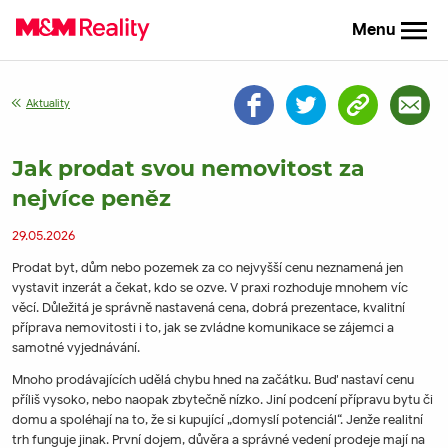
Menu
Aktuality
Jak prodat svou nemovitost za
nejvíce peněz
29.05.2026
Prodat byt, dům nebo pozemek za co nejvyšší cenu neznamená jen
vystavit inzerát a čekat, kdo se ozve. V praxi rozhoduje mnohem víc
věcí. Důležitá je správně nastavená cena, dobrá prezentace, kvalitní
příprava nemovitosti i to, jak se zvládne komunikace se zájemci a
samotné vyjednávání.
Mnoho prodávajících udělá chybu hned na začátku. Buď nastaví cenu
příliš vysoko, nebo naopak zbytečně nízko. Jiní podcení přípravu bytu či
domu a spoléhají na to, že si kupující „domyslí potenciál“. Jenže realitní
trh funguje jinak. První dojem, důvěra a správné vedení prodeje mají na