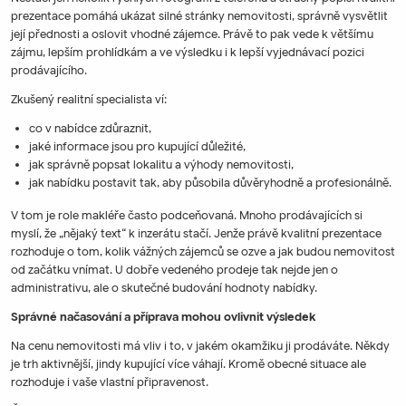
prezentace pomáhá ukázat silné stránky nemovitosti, správně vysvětlit
její přednosti a oslovit vhodné zájemce. Právě to pak vede k většímu
zájmu, lepším prohlídkám a ve výsledku i k lepší vyjednávací pozici
prodávajícího.
Zkušený realitní specialista ví:
co v nabídce zdůraznit,
jaké informace jsou pro kupující důležité,
jak správně popsat lokalitu a výhody nemovitosti,
jak nabídku postavit tak, aby působila důvěryhodně a profesionálně.
V tom je role makléře často podceňovaná. Mnoho prodávajících si
myslí, že „nějaký text“ k inzerátu stačí. Jenže právě kvalitní prezentace
rozhoduje o tom, kolik vážných zájemců se ozve a jak budou nemovitost
od začátku vnímat. U dobře vedeného prodeje tak nejde jen o
administrativu, ale o skutečné budování hodnoty nabídky.
Správné načasování a příprava mohou ovlivnit výsledek
Na cenu nemovitosti má vliv i to, v jakém okamžiku ji prodáváte. Někdy
je trh aktivnější, jindy kupující více váhají. Kromě obecné situace ale
rozhoduje i vaše vlastní připravenost.