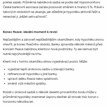
pokles sazeb. Průměrná nabídková sazba se podle dat Hypomonitoru
České bankovní asociace začala posouvat směrem k hranici 5 %. Právě v
takových obdobích se ukazuje, jak důležité je hypotéku aktivně řešit a
nenechat ji „běžet setrvačností“.
Konec fixace: ideální moment k revizi
Nejčastějším a zároveň nejdůležitějším okamžikem, kdy hypotéku znovu
otevřít, je konec fixačního období. Banky zpravidla několik měsíců před
koncem fixace nabídnou klientovi nové podmínky. Ty ale nemusí být
nutně nejvýhodnější na trhu.
Klient má v tomto okamžiku silnou vyjednávací pozici. Může:
vyjednat lepší úrokovou sazbu u stávající banky,
refinancovat hypotéku u jiné banky,
upravit délku fixace nebo splatnosti,
změnit výši měsíční splátky.
Rozdíl v úrokové sazbě o několik desetin procentního bodu může u
průměrné hypotéky znamenat úsporu desítek až stovek tisíc korun v
horizontu několika let.