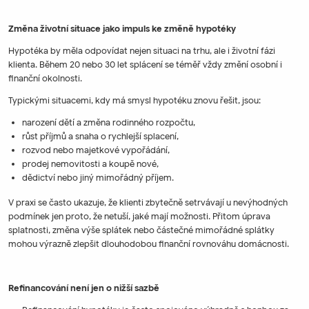
Změna životní situace jako impuls ke změně hypotéky
Hypotéka by měla odpovídat nejen situaci na trhu, ale i životní fázi
klienta. Během 20 nebo 30 let splácení se téměř vždy změní osobní i
finanční okolnosti.
Typickými situacemi, kdy má smysl hypotéku znovu řešit, jsou:
narození dětí a změna rodinného rozpočtu,
růst příjmů a snaha o rychlejší splacení,
rozvod nebo majetkové vypořádání,
prodej nemovitosti a koupě nové,
dědictví nebo jiný mimořádný příjem.
V praxi se často ukazuje, že klienti zbytečně setrvávají u nevýhodných
podmínek jen proto, že netuší, jaké mají možnosti. Přitom úprava
splatnosti, změna výše splátek nebo částečné mimořádné splátky
mohou výrazně zlepšit dlouhodobou finanční rovnováhu domácnosti.
Refinancování není jen o nižší sazbě