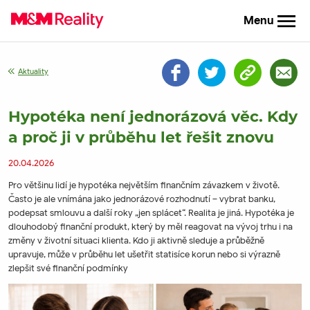
Menu
Aktuality
Hypotéka není jednorázová věc. Kdy
a proč ji v průběhu let řešit znovu
20.04.2026
Pro většinu lidí je hypotéka největším finančním závazkem v životě.
Často je ale vnímána jako jednorázové rozhodnutí – vybrat banku,
podepsat smlouvu a další roky „jen splácet“. Realita je jiná. Hypotéka je
dlouhodobý finanční produkt, který by měl reagovat na vývoj trhu i na
změny v životní situaci klienta. Kdo ji aktivně sleduje a průběžně
upravuje, může v průběhu let ušetřit statisíce korun nebo si výrazně
zlepšit své finanční podmínky