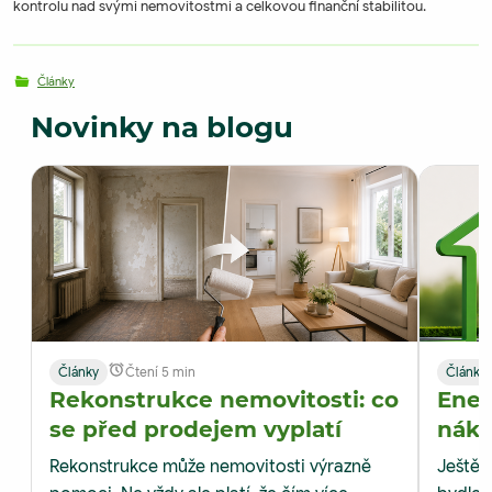
kontrolu nad svými nemovitostmi a celkovou finanční stabilitou.
Články
Novinky na blogu
Články
Čtení 5 min
Články
Rekonstrukce nemovitosti: co
Ener
se před prodejem vyplatí
nákl
M&M 
Rekonstrukce může nemovitosti výrazně
Ještě p