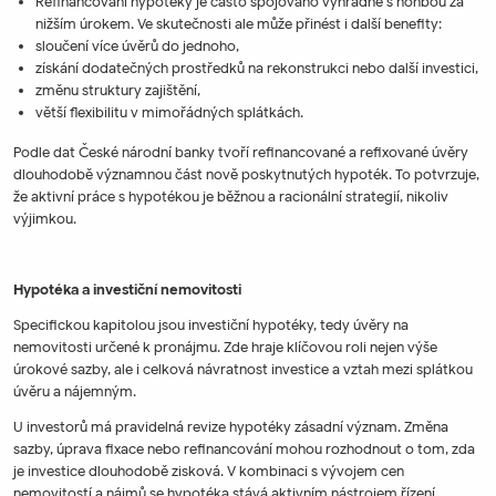
Refinancování hypotéky je často spojováno výhradně s honbou za
nižším úrokem. Ve skutečnosti ale může přinést i další benefity:
sloučení více úvěrů do jednoho,
získání dodatečných prostředků na rekonstrukci nebo další investici,
změnu struktury zajištění,
větší flexibilitu v mimořádných splátkách.
Podle dat České národní banky tvoří refinancované a refixované úvěry
dlouhodobě významnou část nově poskytnutých hypoték. To potvrzuje,
že aktivní práce s hypotékou je běžnou a racionální strategií, nikoliv
výjimkou.
Hypotéka a investiční nemovitosti
Specifickou kapitolou jsou investiční hypotéky, tedy úvěry na
nemovitosti určené k pronájmu. Zde hraje klíčovou roli nejen výše
úrokové sazby, ale i celková návratnost investice a vztah mezi splátkou
úvěru a nájemným.
U investorů má pravidelná revize hypotéky zásadní význam. Změna
sazby, úprava fixace nebo refinancování mohou rozhodnout o tom, zda
je investice dlouhodobě zisková. V kombinaci s vývojem cen
nemovitostí a nájmů se hypotéka stává aktivním nástrojem řízení