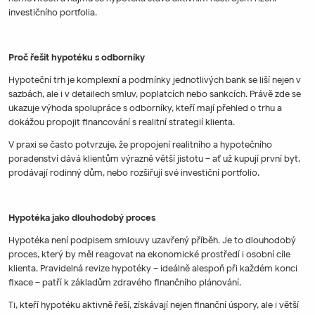
investičního portfolia.
Proč řešit hypotéku s odborníky
Hypoteční trh je komplexní a podmínky jednotlivých bank se liší nejen v
sazbách, ale i v detailech smluv, poplatcích nebo sankcích. Právě zde se
ukazuje výhoda spolupráce s odborníky, kteří mají přehled o trhu a
dokážou propojit financování s realitní strategií klienta.
V praxi se často potvrzuje, že propojení realitního a hypotečního
poradenství dává klientům výrazně větší jistotu – ať už kupují první byt,
prodávají rodinný dům, nebo rozšiřují své investiční portfolio.
Hypotéka jako dlouhodobý proces
Hypotéka není podpisem smlouvy uzavřený příběh. Je to dlouhodobý
proces, který by měl reagovat na ekonomické prostředí i osobní cíle
klienta. Pravidelná revize hypotéky – ideálně alespoň při každém konci
fixace – patří k základům zdravého finančního plánování.
Ti, kteří hypotéku aktivně řeší, získávají nejen finanční úspory, ale i větší