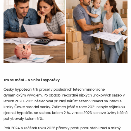
Trh se mění – a s ním i hypotéky
Český hypoteční trh prošel v posledních letech mimořádně
dynamickým vývojem. Po období rekordně nízkých úrokových sazeb v
letech 2020–2021 následoval prudký nárůst sazeb v reakci na inflaci a
kroky České národní banky. Zatímco ještě v roce 2021 nebylo výjimkou
sjednat hypotéku se sazbou kolem 2 %, v roce 2023 se nové úvěry běžně
pohybovaly kolem 6 %.
Rok 2024 a začátek roku 2025 přinesly postupnou stabilizaci a mírný